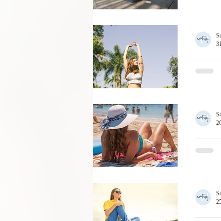
SI VIA
SALUD
S
31
ESTE 
VERA
ESTE E
S
26
ERRO
SOLA
ERROR
S
25
LAS M