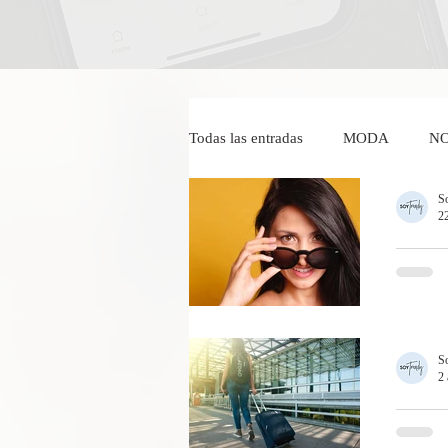
Todas las entradas
MODA
NO
S
2
IMAGEN Y BELLEZA
Wend
LOS L
LOS LE
Dr Federico Baena Q
Salvad
S
2
SI VI
MANT