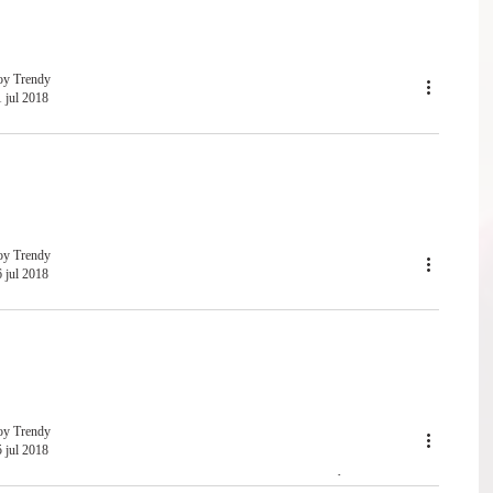
JAS CUIDA ESTOS ASPECTOS PARA MANTENERTE
ABLE
oy Trendy
 jul 2018
ES EL TIPO DE FALDA QUE DEBES USAR EN
NO
S EL TIPO DE FALDA QUE DEBES USAR EN VERANO
oy Trendy
 jul 2018
RES QUE COMETES AL USAR BLOQUEADOR
R
ES QUE COMETES AL USAR BLOQUEADOR SOLAR
oy Trendy
 jul 2018
EJORES PRENDAS PARA VESTIR EN DÍAS DE