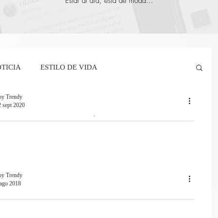
Estar al día, está de moda...
TICIA
ESTILO DE VIDA
oy Trendy
2 sept 2020
yCrespi
Ricardo Legorreta
Soy Trendy
ENTES DE SOL CON MÁS ESTILO EN VERANO
NTES DE SOL CON MÁS ESTILO EN VERANO
or Mairena
BarreAndTribe
TRAVEL
oy Trendy
 ago 2018
AJAS CUIDA ESTOS ASPECTOS PARA
ENERTE SALUDABLE