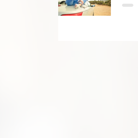
CALO
LAS ME