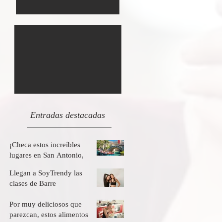
Entradas destacadas
¡Checa estos increíbles
lugares en San Antonio,
Texas y sus asombrosos
Llegan a SoyTrendy las
descuentos!
clases de Barre
Por muy deliciosos que
parezcan, estos alimentos