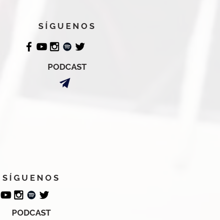
S Í G U E N O S
PODCAST
S Í G U E N O S
PODCAST