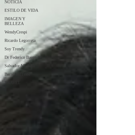
NOTICIA
ESTILO DE VIDA
IMAGEN Y
BELLEZA
WendyCrespi
Ricardo Legorreta
Soy Trendy
Dr Federico Baena Q
Salvador Mairena
BarreAndTribe
TRAVEL