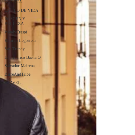
NOTICIA
ESTILO DE VIDA
IMAGEN Y
BELLEZA
WendyCrespi
Ricardo Legorreta
Soy Trendy
Dr Federico Baena Q
Salvador Mairena
BarreAndTribe
TRAVEL