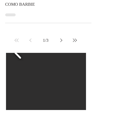
Soy Trendy
13 ago 2018
KYLIE JENNER CELEBRÓ SU
CUMPLEAÑOS COMO BARBIE
KYLIE JENNER CELEBRÓ SU CUMPLEAÑOS
COMO BARBIE
1
/
3