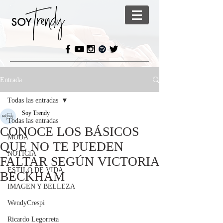
Entrada
Todas las entradas
Soy Trendy
Todas las entradas
CONOCE LOS BÁSICOS
MODA
QUE NO TE PUEDEN
NOTICIA
FALTAR SEGÚN VICTORIA
ESTILO DE VIDA
BECKHAM
IMAGEN Y BELLEZA
WendyCrespi
Ricardo Legorreta