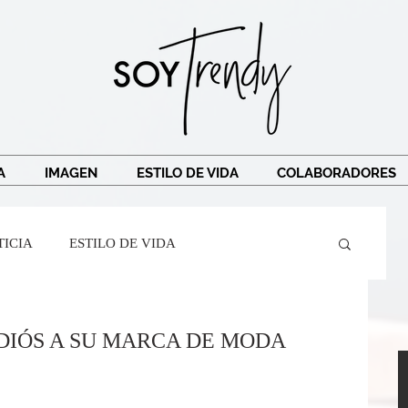
A
IMAGEN
ESTILO DE VIDA
COLABORADORES
TICIA
ESTILO DE VIDA
Crespi
Ricardo Legorreta
Soy Trendy
DIÓS A SU MARCA DE MODA
r Mairena
BarreAndTribe
TRAVEL