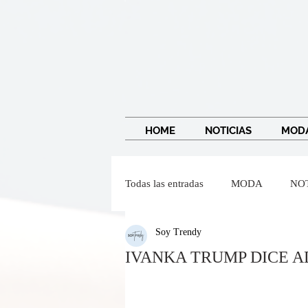
HOME
NOTICIAS
MOD
Todas las entradas
MODA
NO
Soy Trendy
IMAGEN Y BELLEZA
Wendy
IVANKA TRUMP DICE A
Dr Federico Baena Q
Salvado