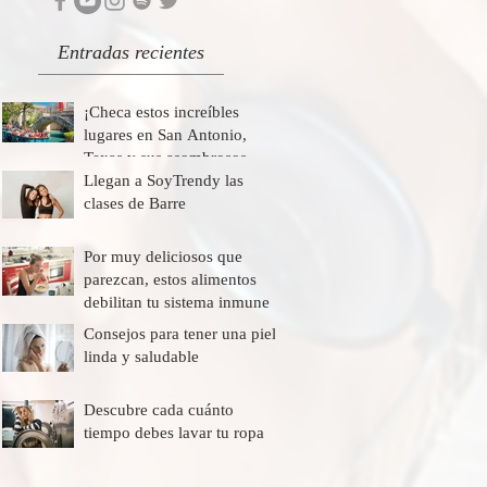
Entradas recientes
¡Checa estos increíbles
lugares en San Antonio,
Texas y sus asombrosos
descuentos!
Llegan a SoyTrendy las
clases de Barre
Por muy deliciosos que
parezcan, estos alimentos
debilitan tu sistema inmune
Consejos para tener una piel
linda y saludable
Descubre cada cuánto
tiempo debes lavar tu ropa