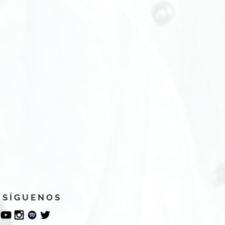
S Í G U E N O S