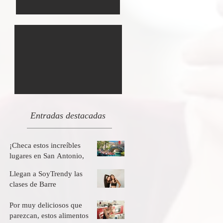
Entradas destacadas
¡Checa estos increíbles
lugares en San Antonio,
Texas y sus asombrosos
Llegan a SoyTrendy las
descuentos!
clases de Barre
Por muy deliciosos que
parezcan, estos alimentos