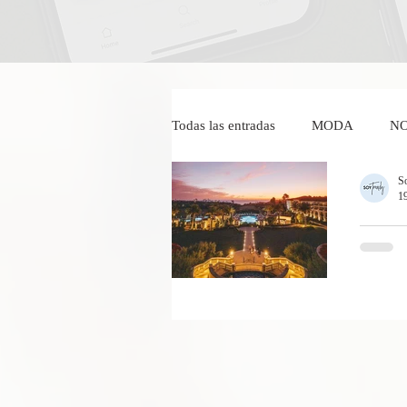
Todas las entradas
MODA
NO
S
1
IMAGEN Y BELLEZA
Wend
Resort
Disfruta
Dr Federico Baena Q
Salvad
restaur