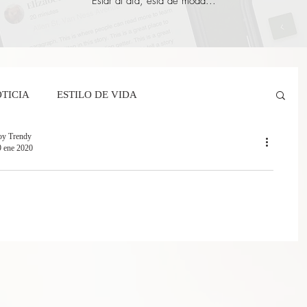
Estar al día, está de moda...
TICIA
ESTILO DE VIDA
oy Trendy
9 ene 2020
yCrespi
Ricardo Legorreta
Soy Trendy
’s & Spa´s para relajarte en Orange County
 de las vistas inigualables, golf de clase mundial, excelentes
or Mairena
BarreAndTribe
TRAVEL
antes y mucho más en Resort’s & Spa’s en Orange County.