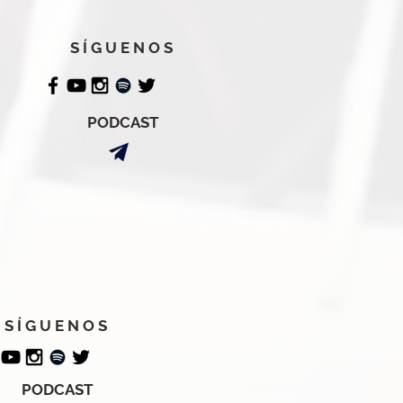
S Í G U E N O S
PODCAST
S Í G U E N O S
PODCAST