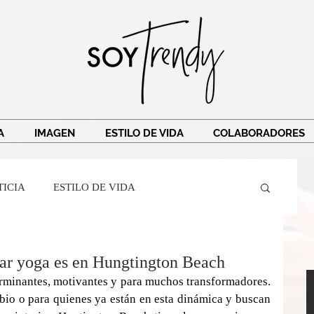
A
IMAGEN
ESTILO DE VIDA
COLABORADORES
TICIA
ESTILO DE VIDA
Crespi
Ricardo Legorreta
Soy Trendy
car yoga es en Hungtington Beach
rminantes, motivantes y para muchos transformadores. 
io o para quienes ya están en esta dinámica y buscan 
r Mairena
BarreAndTribe
TRAVEL