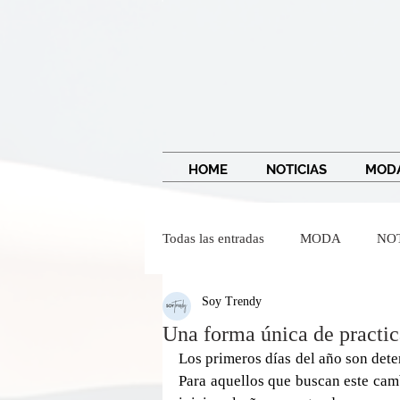
HOME
NOTICIAS
MOD
Todas las entradas
MODA
NO
Soy Trendy
IMAGEN Y BELLEZA
Wendy
Una forma única de practi
Los primeros días del año son dete
Para aquellos que buscan este camb
Dr Federico Baena Q
Salvado