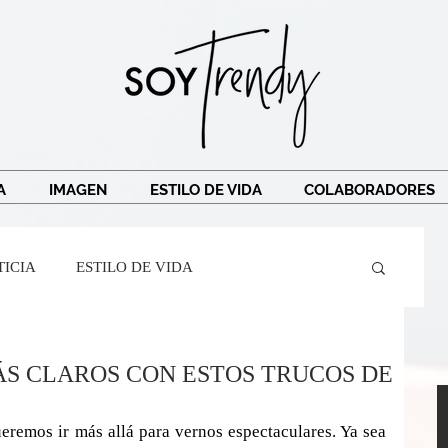
A
IMAGEN
ESTILO DE VIDA
COLABORADORES
TICIA
ESTILO DE VIDA
Crespi
Ricardo Legorreta
Soy Trendy
ÁS CLAROS CON ESTOS TRUCOS DE
r Mairena
BarreAndTribe
TRAVEL
eremos ir más allá para vernos espectaculares. Ya sea 