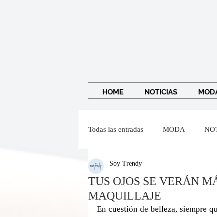
HOME
NOTICIAS
MOD
Todas las entradas
MODA
NO
Soy Trendy
IMAGEN Y BELLEZA
Wendy
TUS OJOS SE VERÁN M
MAQUILLAJE
Dr Federico Baena Q
Salvado
En cuestión de belleza, siempre qu