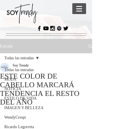
Entrada
Todas las entradas
Soy Trendy
Todas las entradas
ESTE COLOR DE
MODA
CABELLO MARCARÁ
NOTICIA
TENDENCIA EL RESTO
ESTILO DE VIDA
DEL AÑO
IMAGEN Y BELLEZA
WendyCrespi
Ricardo Legorreta