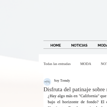
HOME
NOTICIAS
MOD
Todas las entradas
MODA
NO
Soy Trendy
IMAGEN Y BELLEZA
Wendy
Disfruta del patinaje sobr
¿Hay algo más en "California" que 
bajo el horizonte de fondo? El 
Dr Federico Baena Q
Salvado