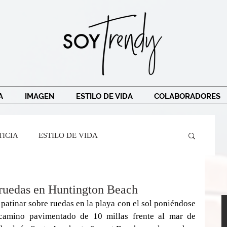
A
IMAGEN
ESTILO DE VIDA
COLABORADORES
TICIA
ESTILO DE VIDA
Crespi
Ricardo Legorreta
Soy Trendy
e ruedas en Huntington Beach
patinar sobre ruedas en la playa con el sol poniéndose 
camino pavimentado de 10 millas frente al mar de 
r Mairena
BarreAndTribe
TRAVEL