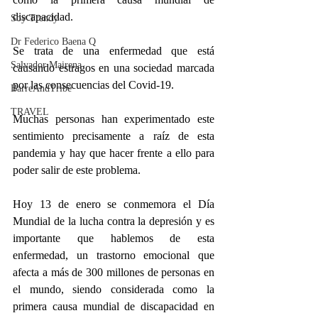
discapacidad. 
Soy Trendy
Dr Federico Baena Q
Se trata de una enfermedad que está 
Salvador Mairena
causando estragos en una sociedad marcada 
por las consecuencias del Covid-19. 
BarreAndTribe
TRAVEL
Muchas personas han experimentado este 
sentimiento precisamente a raíz de esta 
pandemia y hay que hacer frente a ello para 
poder salir de este problema. 
Hoy 13 de enero se conmemora el Día 
Mundial de la lucha contra la depresión y es 
importante que hablemos de esta 
enfermedad, un trastorno emocional que 
afecta a más de 300 millones de personas en 
el mundo, siendo considerada como la 
primera causa mundial de discapacidad en 