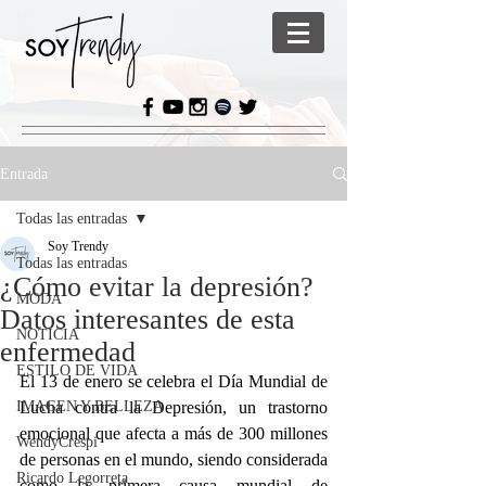
Entrada
Todas las entradas
Soy Trendy
Todas las entradas
¿Cómo evitar la depresión?
MODA
Datos interesantes de esta
NOTICIA
enfermedad
ESTILO DE VIDA
El 13 de enero se celebra el Día Mundial de 
IMAGEN Y BELLEZA
Lucha contra la Depresión, un trastorno 
emocional que afecta a más de 300 millones 
WendyCrespi
de personas en el mundo, siendo considerada 
Ricardo Legorreta
como la primera causa mundial de 