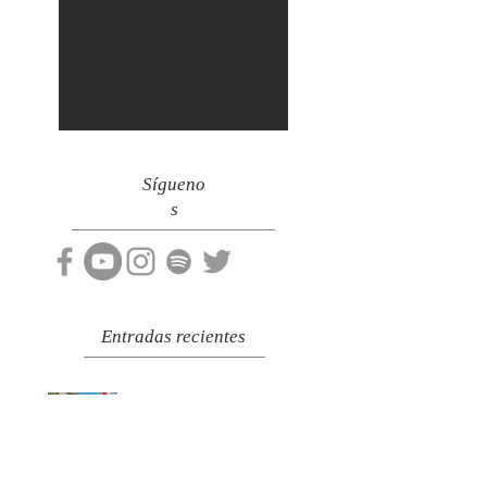
Sígueno
s
Entradas recientes
¡Checa estos increíbles lugares
en San Antonio, Texas y sus
asombrosos descuentos!
Llegan a SoyTrendy las clases