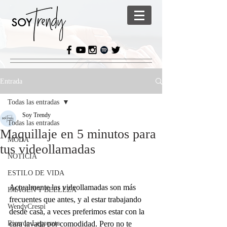
Entrada
Todas las entradas
Soy Trendy
Todas las entradas
Maquillaje en 5 minutos para
MODA
tus videollamadas
NOTICIA
ESTILO DE VIDA
Actualmente las videollamadas son más 
IMAGEN Y BELLEZA
frecuentes que antes, y al estar trabajando 
WendyCrespi
desde casa, a veces preferimos estar con la 
Ricardo Legorreta
cara lavada por comodidad. Pero no te 