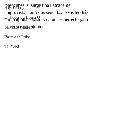
preocupes, si surge una llamada de 
Soy Trendy
improvisto, con estos sencillos pasos tendrás 
Dr Federico Baena Q
un maquillaje básico, natural y perfecto para 
hacerlo en 5 minutos. 
Salvador Mairena
BarreAndTribe
TRAVEL