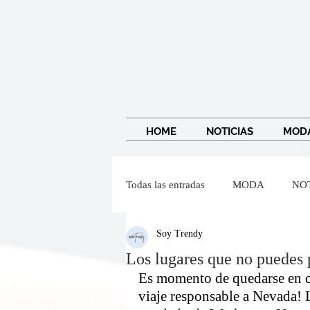
HOME
NOTICIAS
MOD
Todas las entradas
MODA
NO
Soy Trendy
IMAGEN Y BELLEZA
Wendy
Los lugares que no puedes 
Es momento de quedarse en cas
viaje responsable a Nevada! 
Dr Federico Baena Q
Salvado