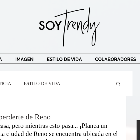
A
IMAGEN
ESTILO DE VIDA
COLABORADORES
TICIA
ESTILO DE VIDA
Crespi
Ricardo Legorreta
Soy Trendy
perderte de Reno
a, pero mientras esto pasa... ¡Planea un 
La ciudad de Reno se encuentra ubicada en el 
r Mairena
BarreAndTribe
TRAVEL