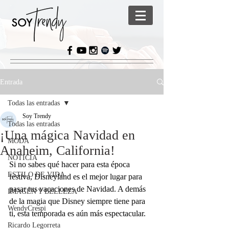
Entrada
Todas las entradas
Soy Trendy
Todas las entradas
¡Una mágica Navidad en
MODA
Anaheim, California!
NOTICIA
Si no sabes qué hacer para esta época 
ESTILO DE VIDA
festiva, Disneyland es el mejor lugar para 
pasar tus vacaciones de Navidad. A demás 
IMAGEN Y BELLEZA
de la magia que Disney siempre tiene para 
WendyCrespi
ti, esta temporada es aún más espectacular.
Ricardo Legorreta