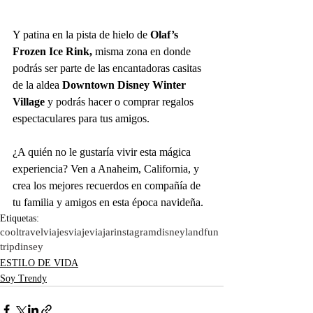
Y patina en la pista de hielo de 
Olaf’s 
Frozen Ice Rink,
 misma zona en donde 
podrás ser parte de las encantadoras casitas 
de la aldea 
Downtown Disney Winter 
Village
 y podrás hacer o comprar regalos 
espectaculares para tus amigos.
¿A quién no le gustaría vivir esta mágica 
experiencia? Ven a Anaheim, California, y 
crea los mejores recuerdos en compañía de 
tu familia y amigos en esta época navideña.
Etiquetas:
cool
travel
viajes
viaje
viajar
instagram
disneyland
fun
trip
dinsey
ESTILO DE VIDA
Soy Trendy