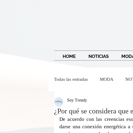
HOME
NOTICIAS
MOD
Todas las entradas
MODA
NO
Soy Trendy
IMAGEN Y BELLEZA
Wendy
¿Por qué se considera que e
De acuerdo con las creencias eso
darse una conexión energética a 
Dr Federico Baena Q
Salvado