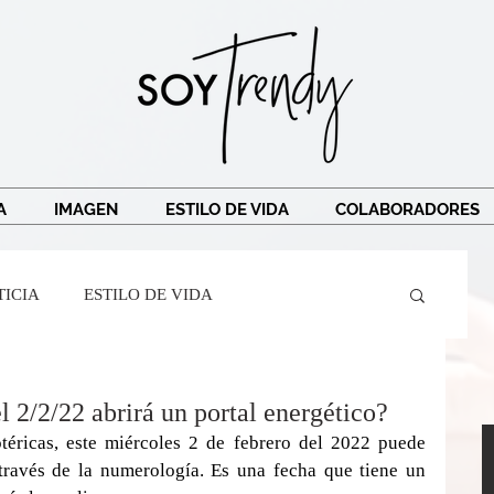
A
IMAGEN
ESTILO DE VIDA
COLABORADORES
TICIA
ESTILO DE VIDA
Crespi
Ricardo Legorreta
Soy Trendy
l 2/2/22 abrirá un portal energético?
téricas, este miércoles 2 de febrero del 2022 puede 
través de la numerología. Es una fecha que tiene un 
r Mairena
BarreAndTribe
TRAVEL