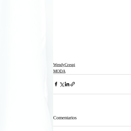
WendyCrespi
MODA
Comentarios