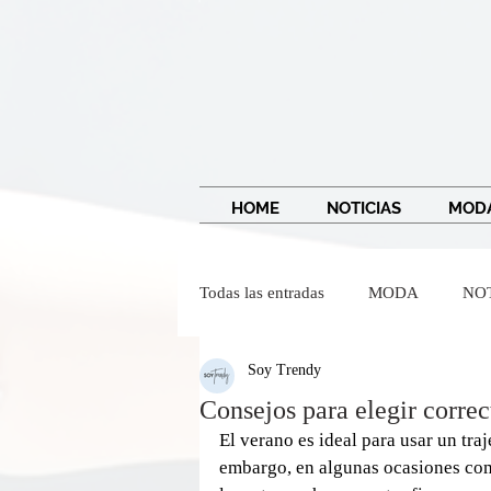
HOME
NOTICIAS
MOD
Todas las entradas
MODA
NO
Soy Trendy
IMAGEN Y BELLEZA
Wendy
Consejos para elegir corre
El verano es ideal para usar un tra
embargo, en algunas ocasiones come
Dr Federico Baena Q
Salvado