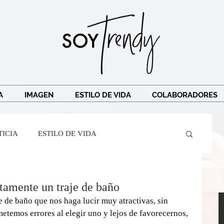
A
IMAGEN
ESTILO DE VIDA
COLABORADORES
TICIA
ESTILO DE VIDA
Crespi
Ricardo Legorreta
Soy Trendy
ctamente un traje de baño
je de baño que nos haga lucir muy atractivas, sin 
temos errores al elegir uno y lejos de favorecernos, 
r Mairena
BarreAndTribe
TRAVEL