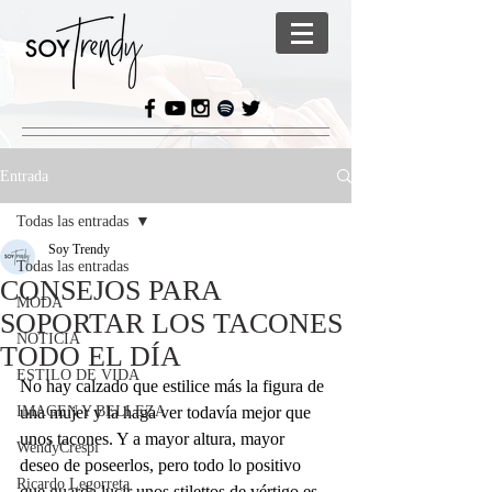
Entrada
Todas las entradas
Soy Trendy
Todas las entradas
CONSEJOS PARA
MODA
SOPORTAR LOS TACONES
NOTICIA
TODO EL DÍA
ESTILO DE VIDA
No hay calzado que estilice más la figura de 
IMAGEN Y BELLEZA
una mujer y la haga ver todavía mejor que 
unos tacones. Y a mayor altura, mayor 
WendyCrespi
deseo de poseerlos, pero todo lo positivo 
Ricardo Legorreta
que guarda lucir unos stilettos de vértigo es 