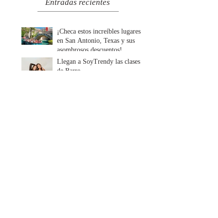
Entradas recientes
¡Checa estos increíbles lugares
en San Antonio, Texas y sus
asombrosos descuentos!
Llegan a SoyTrendy las clases
de Barre
Por muy deliciosos que
parezcan, estos alimentos
debilitan tu sistema inmune
Consejos para tener una piel
linda y saludable
Descubre cada cuánto tiempo
debes lavar tu ropa
Colaboradores