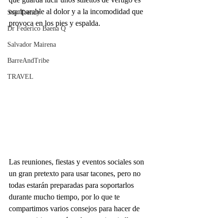
equiparable al dolor y a la incomodidad que 
Soy Trendy
provoca en los pies y espalda.
Dr Federico Baena Q
Salvador Mairena
BarreAndTribe
TRAVEL
Las reuniones, fiestas y eventos sociales son 
un gran pretexto para usar tacones, pero no 
todas estarán preparadas para soportarlos 
durante mucho tiempo, por lo que te 
compartimos varios consejos para hacer de 